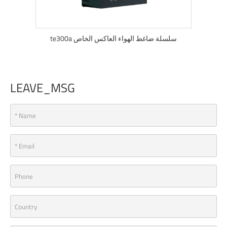
اكس الخاص مطحنة
te300a سلسلة ضاغط الهواء العاكس الخاص
LEAVE_MSG