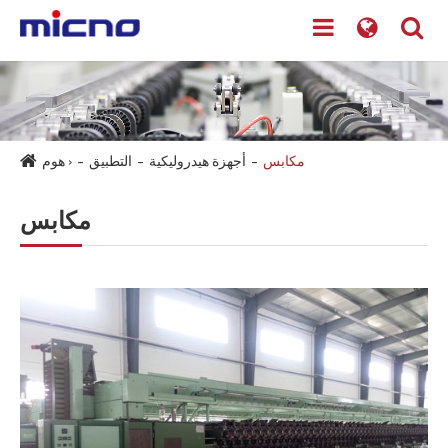
مكابس
أجهزة هيدروليكية
التطبيق
هوم ›
مكابس